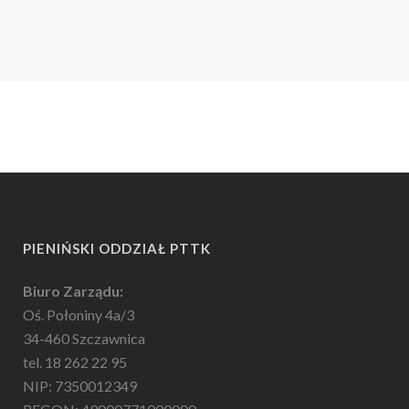
PIENIŃSKI ODDZIAŁ PTTK
Biuro Zarządu:
Oś. Połoniny 4a/3
34-460 Szczawnica
tel. 18 262 22 95
NIP: 7350012349