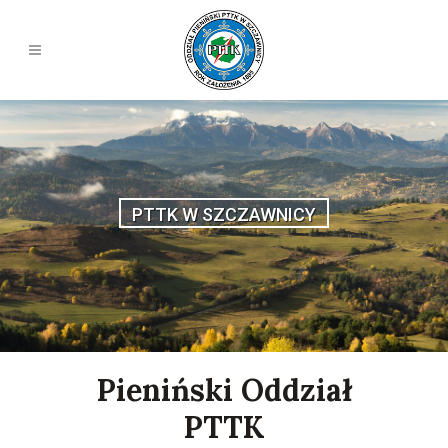
PTTK W SZCZAWNICY
Pieniński Oddział
PTTK