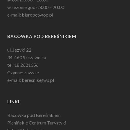
w sezonie godz. 8:00 – 20:00
e-mail: biuropct@op.pl
BACÓWKA POD BEREŚNIKIEM
ul. Języki 22
34-460 Szczawnica
tel. 18 2621356
Czynne: zawsze
e-mail: beresnik@wp.pl
LINKI
Bacówka pod Bereśnikiem
Pienińskie Centrum Turystyki