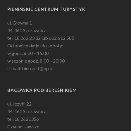
PIENIŃSKIE CENTRUM TURYSTYKI
ul. Główna 1
34-360 Szczawnica
tel. 18 262 23 32 lub 602 612 585
Od poniedziałku do soboty:
w godz. 8:00 – 16:00
w sezonie godz. 8:00 – 20:00
e-mail: biuropct@op.pl
BACÓWKA POD BEREŚNIKIEM
ul. Języki 22
34-460 Szczawnica
tel. 18 2621356
Czynne: zawsze