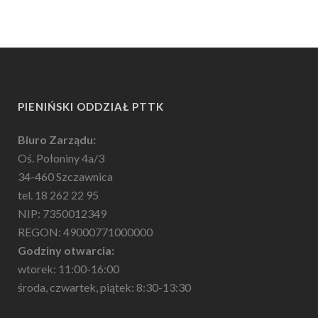
PIENIŃSKI ODDZIAŁ PTTK
Biuro Zarządu:
Oś. Połoniny 4a/3
34-460 Szczawnica
tel. 18 262 22 95
NIP: 7350012349
REGON: 49000771000000
Godziny otwarcia:
wtorek: 11:00-16:00
środa, czwartek, piątek: 8:30-13:30