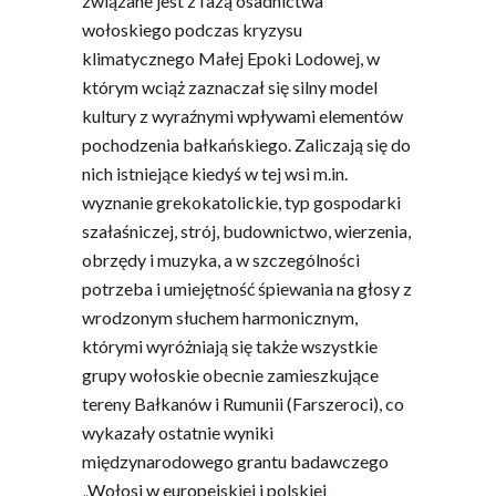
związane jest z fazą osadnictwa
wołoskiego podczas kryzysu
klimatycznego Małej Epoki Lodowej, w
którym wciąż zaznaczał się silny model
kultury z wyraźnymi wpływami elementów
pochodzenia bałkańskiego. Zaliczają się do
nich istniejące kiedyś w tej wsi m.in.
wyznanie grekokatolickie, typ gospodarki
szałaśniczej, strój, budownictwo, wierzenia,
obrzędy i muzyka, a w szczególności
potrzeba i umiejętność śpiewania na głosy z
wrodzonym słuchem harmonicznym,
którymi wyróżniają się także wszystkie
grupy wołoskie obecnie zamieszkujące
tereny Bałkanów i Rumunii (Farszeroci), co
wykazały ostatnie wyniki
międzynarodowego grantu badawczego
„Wołosi w europejskiej i polskiej