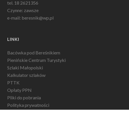
tel. 18 2621356
Czynne: zawsze
e-mail: beresnik@wp.pl
LINKI
Bacówka pod Bereśnikiem
Pienińskie Centrum Turystyki
Szlaki Małopolski
Kalkulator szlaków
PTTK
Opłaty PPN
Pliki do pobrania
Polityka prywatności