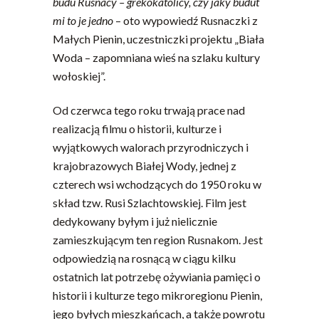
budu Rusnacy – grekokatolicy, czy jaky budut
mi to je jedno
– oto wypowiedź Rusnaczki z
Małych Pienin, uczestniczki projektu „Biała
Woda – zapomniana wieś na szlaku kultury
wołoskiej”.
Od czerwca tego roku trwają prace nad
realizacją filmu o historii, kulturze i
wyjątkowych walorach przyrodniczych i
krajobrazowych Białej Wody, jednej z
czterech wsi wchodzących do 1950 roku w
skład tzw. Rusi Szlachtowskiej. Film jest
dedykowany byłym i już nielicznie
zamieszkującym ten region Rusnakom. Jest
odpowiedzią na rosnącą w ciągu kilku
ostatnich lat potrzebę ożywiania pamięci o
historii i kulturze tego mikroregionu Pienin,
jego byłych mieszkańcach, a także powrotu