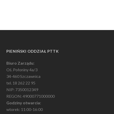
PIENIŃSKI ODDZIAŁ PTTK
Biuro Zarządu:
Oś. Połoniny 4a/3
34-460 Szczawnica
tel. 18 262 22 95
NIP: 7350012349
REGON: 49000771000000
Godziny otwarcia:
wtorek: 11:00-16:00