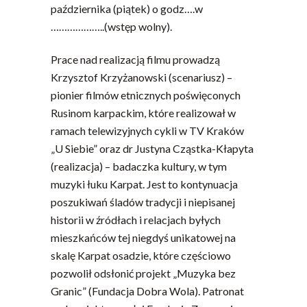
października (piątek) o godz….w
………………..(wstęp wolny).
Prace nad realizacją filmu prowadzą
Krzysztof Krzyżanowski (scenariusz) –
pionier filmów etnicznych poświęconych
Rusinom karpackim, które realizował w
ramach telewizyjnych cykli w TV Kraków
„U Siebie” oraz dr Justyna Cząstka-Kłapyta
(realizacja) – badaczka kultury, w tym
muzyki łuku Karpat. Jest to kontynuacja
poszukiwań śladów tradycji i niepisanej
historii w źródłach i relacjach byłych
mieszkańców tej niegdyś unikatowej na
skalę Karpat osadzie, które częściowo
pozwolił odsłonić projekt „Muzyka bez
Granic” (Fundacja Dobra Wola). Patronat