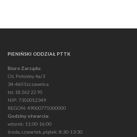
PIENIŃSKI ODDZIAŁ PTTK
Biuro Zarządu:
Oś. Połoniny 4a/3
34-460 Szczawnica
tel. 18 262 22 95
NIP: 7350012349
REGON: 49000771000000
Godziny otwarcia:
wtorek: 11:00-16:00
środa, czwartek, piątek: 8:30-13:30