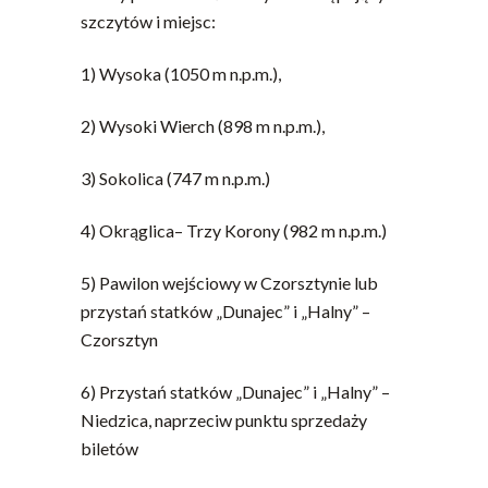
szczytów i miejsc:
1) Wysoka (1050 m n.p.m.),
2) Wysoki Wierch (898 m n.p.m.),
3) Sokolica (747 m n.p.m.)
4) Okrąglica– Trzy Korony (982 m n.p.m.)
5) Pawilon wejściowy w Czorsztynie lub
przystań statków „Dunajec” i „Halny” –
Czorsztyn
6) Przystań statków „Dunajec” i „Halny” –
Niedzica, naprzeciw punktu sprzedaży
biletów