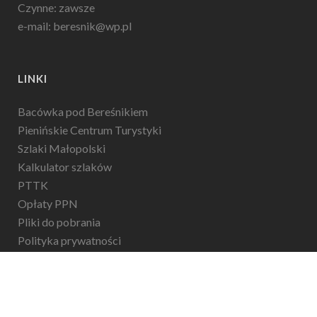
Czynne: zawsze
e-mail: beresnik@wp.pl
LINKI
Bacówka pod Bereśnikiem
Pienińskie Centrum Turystyki
Szlaki Małopolski
Kalkulator szlaków
PTTK
Opłaty PPN
Pliki do pobrania
Polityka prywatności
Copyright © 2025. All rights reserved.