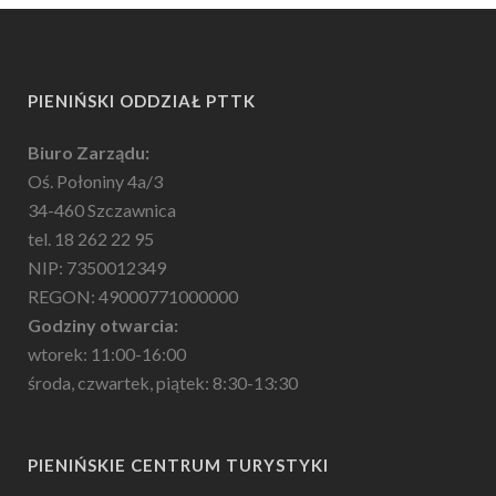
PIENIŃSKI ODDZIAŁ PTTK
Biuro Zarządu:
Oś. Połoniny 4a/3
34-460 Szczawnica
tel. 18 262 22 95
NIP: 7350012349
REGON: 49000771000000
Godziny otwarcia:
wtorek: 11:00-16:00
środa, czwartek, piątek: 8:30-13:30
PIENIŃSKIE CENTRUM TURYSTYKI