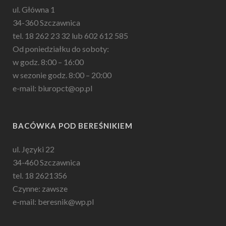
ul. Główna 1
34-360 Szczawnica
tel. 18 262 23 32 lub 602 612 585
Od poniedziałku do soboty:
w godz. 8:00 – 16:00
w sezonie godz. 8:00 – 20:00
e-mail: biuropct@op.pl
BACÓWKA POD BEREŚNIKIEM
ul. Języki 22
34-460 Szczawnica
tel. 18 2621356
Czynne: zawsze
e-mail: beresnik@wp.pl