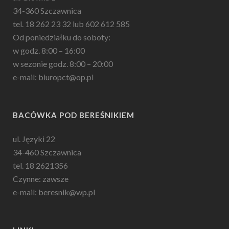
34-360 Szczawnica
tel. 18 262 23 32 lub 602 612 585
Od poniedziałku do soboty:
w godz. 8:00 – 16:00
w sezonie godz. 8:00 – 20:00
e-mail: biuropct@op.pl
BACÓWKA POD BEREŚNIKIEM
ul. Języki 22
34-460 Szczawnica
tel. 18 2621356
Czynne: zawsze
e-mail: beresnik@wp.pl