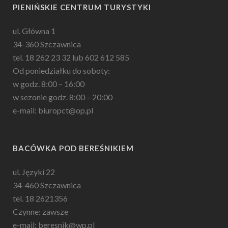
PIENIŃSKIE CENTRUM TURYSTYKI
ul. Główna 1
34-360 Szczawnica
tel. 18 262 23 32 lub 602 612 585
Od poniedziałku do soboty:
w godz. 8:00 – 16:00
w sezonie godz. 8:00 – 20:00
e-mail: biuropct@op.pl
BACÓWKA POD BEREŚNIKIEM
ul. Języki 22
34-460 Szczawnica
tel. 18 2621356
Czynne: zawsze
e-mail: beresnik@wp.pl