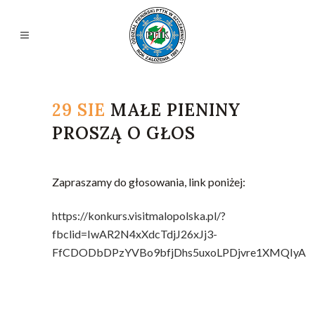
29 SIE
MAŁE PIENINY
PROSZĄ O GŁOS
Zapraszamy do głosowania, link poniżej:
https://konkurs.visitmalopolska.pl/?
fbclid=IwAR2N4xXdcTdjJ26xJj3-
FfCDODbDPzYVBo9bfjDhs5uxoLPDjvre1XMQIyA