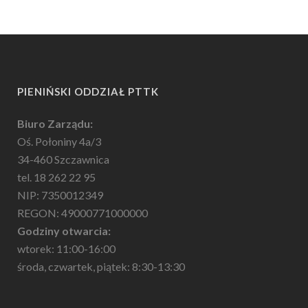
PIENIŃSKI ODDZIAŁ PTTK
Biuro Zarządu:
Oś. Połoniny 4a/3
34-460 Szczawnica
tel. 18 262 22 95
NIP: 7350012349
REGON: 49000771000000
Godziny otwarcia:
wtorek: 11:00-16:00
środa, czwartek, piątek: 8:30-13:30