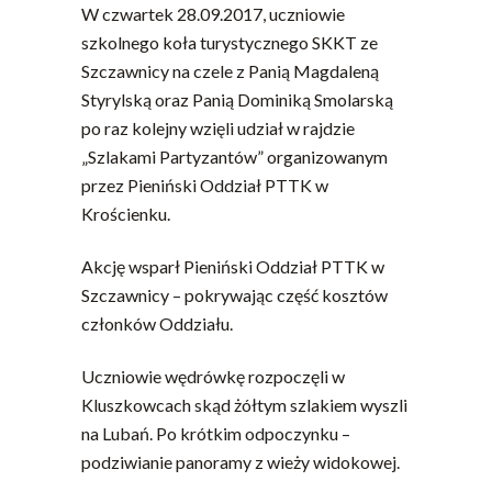
W czwartek 28.09.2017, uczniowie
szkolnego koła turystycznego SKKT ze
Szczawnicy na czele z Panią Magdaleną
Styrylską oraz Panią Dominiką Smolarską
po raz kolejny wzięli udział w rajdzie
„Szlakami Partyzantów” organizowanym
przez Pieniński Oddział PTTK w
Krościenku.
Akcję wsparł Pieniński Oddział PTTK w
Szczawnicy – pokrywając część kosztów
członków Oddziału.
Uczniowie wędrówkę rozpoczęli w
Kluszkowcach skąd żółtym szlakiem wyszli
na Lubań. Po krótkim odpoczynku –
podziwianie panoramy z wieży widokowej.