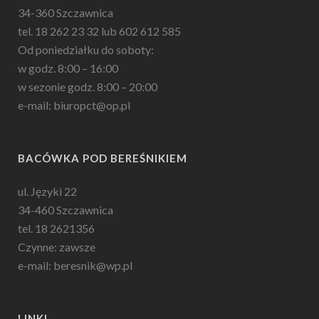
34-360 Szczawnica
tel. 18 262 23 32 lub 602 612 585
Od poniedziałku do soboty:
w godz. 8:00 – 16:00
w sezonie godz. 8:00 – 20:00
e-mail: biuropct@op.pl
BACÓWKA POD BEREŚNIKIEM
ul. Języki 22
34-460 Szczawnica
tel. 18 2621356
Czynne: zawsze
e-mail: beresnik@wp.pl
LINKI