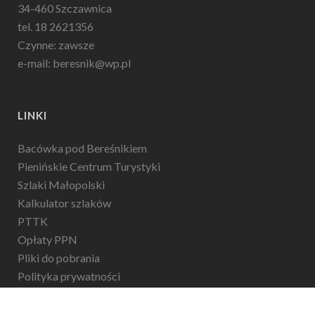
34-460 Szczawnica
tel. 18 2621356
Czynne: zawsze
e-mail: beresnik@wp.pl
LINKI
Bacówka pod Bereśnikiem
Pienińskie Centrum Turystyki
Szlaki Małopolski
Kalkulator szlaków
PTTK
Opłaty PPN
Pliki do pobrania
Polityka prywatności