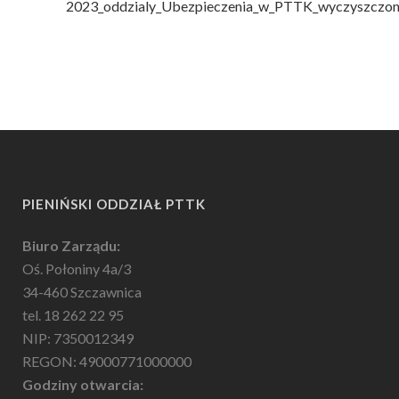
2023_oddzialy_Ubezpieczenia_w_PTTK_wyczyszczon
PIENIŃSKI ODDZIAŁ PTTK
Biuro Zarządu:
Oś. Połoniny 4a/3
34-460 Szczawnica
tel. 18 262 22 95
NIP: 7350012349
REGON: 49000771000000
Godziny otwarcia: