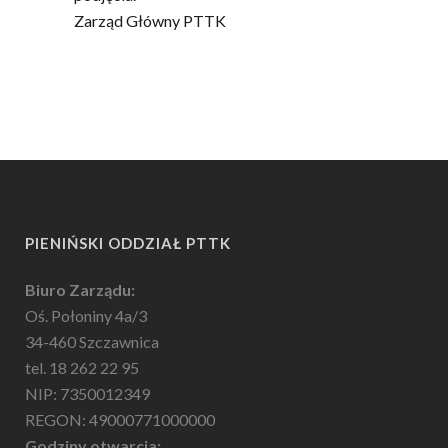
Zarząd Główny PTTK
PIENIŃSKI ODDZIAŁ PTTK
Biuro Zarządu:
Oś. Połoniny 4a/3
34-460 Szczawnica
tel. 18 262 22 95
NIP: 7350012349
REGON: 49000771000000
Godziny otwarcia: