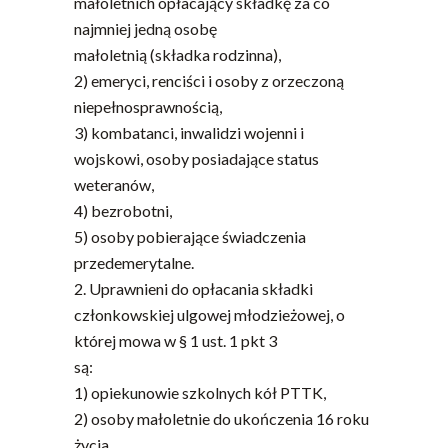
małoletnich opłacający składkę za co
najmniej jedną osobę
małoletnią (składka rodzinna),
2) emeryci, renciści i osoby z orzeczoną
niepełnosprawnością,
3) kombatanci, inwalidzi wojenni i
wojskowi, osoby posiadające status
weteranów,
4) bezrobotni,
5) osoby pobierające świadczenia
przedemerytalne.
2. Uprawnieni do opłacania składki
członkowskiej ulgowej młodzieżowej, o
której mowa w § 1 ust. 1 pkt 3
są:
1) opiekunowie szkolnych kół PTTK,
2) osoby małoletnie do ukończenia 16 roku
życia,