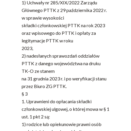
1) Uchwały nr 285/XIX/2022 Zarządu
Głównego PTTK z 29 października 2022 r.
w sprawie wysokości
składki członkowskiej PTTK na rok 2023
oraz wpisowego do PTTK i opłaty za
legitymacje PTTK w roku
2023,
2) nadesłanych sprawozdań oddziałów
PTTK z danego województwa na druku
TK-O ze stanem
na 31 grudnia 2023 r. i po weryfikacji stanu
przez Biuro ZG PTTK.
§ 3
1. Uprawnieni do opłacania składki
członkowskiej ulgowej, o której mowa w § 1
ust. 1 pkt 2 są:
1) rodzice lub opiekunowie prawni osób