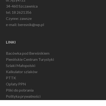
34-460 Szczawnica
tel. 18 2621356
Czynne: zawsze
e-mail: beresnik@wp.pl
LINKI
Bacówka pod Bereśnikiem
Pienińskie Centrum Turystyki
Szlaki Małopolski
Kalkulator szlaków
PTTK
Opłaty PPN
Pliki do pobrania
Polityka prywatności