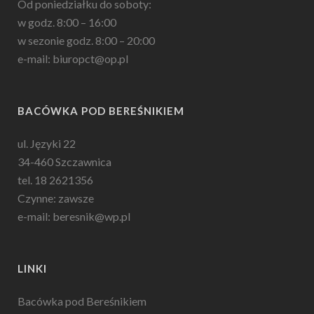
Od poniedziałku do soboty:
w godz. 8:00 – 16:00
w sezonie godz. 8:00 – 20:00
e-mail: biuropct@op.pl
BACÓWKA POD BEREŚNIKIEM
ul. Języki 22
34-460 Szczawnica
tel. 18 2621356
Czynne: zawsze
e-mail: beresnik@wp.pl
LINKI
Bacówka pod Bereśnikiem