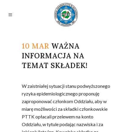
10 MAR
WAŻNA
INFORMACJA NA
TEMAT SKŁADEK!
W zaistniałej sytuacji stanu podwyższonego
ryzyka epidemiologicznego proponuję
zaproponować członkom Oddziału, aby w
miarę możliwości za składki członkowskie
PTTK opłacali przelewem na konto
Oddziału, w tytule podając nazwiska i za
jaki rok/lata (np. Kowalska składka za