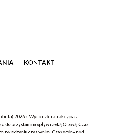
ANIA
KONTAKT
bota) 2026 r. Wycieczka atrakcyjna z
azd do przystani na spływ rzeką Orawą. Czas
Po zwiedzaniu czas wolny. Czas wolny pod