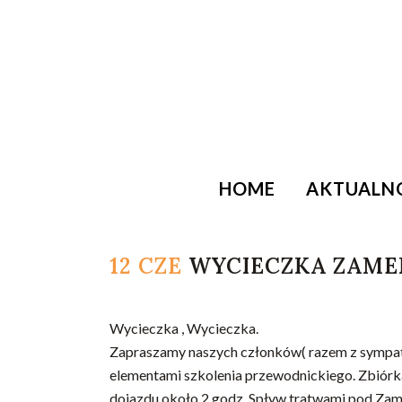
HOME
AKTUALN
12 CZE
WYCIECZKA ZAMEK
Wycieczka , Wycieczka.
Zapraszamy naszych członków( razem z sympat
elementami szkolenia przewodnickiego. Zbiórka 
dojazdu około 2 godz. Spływ tratwami pod Zame