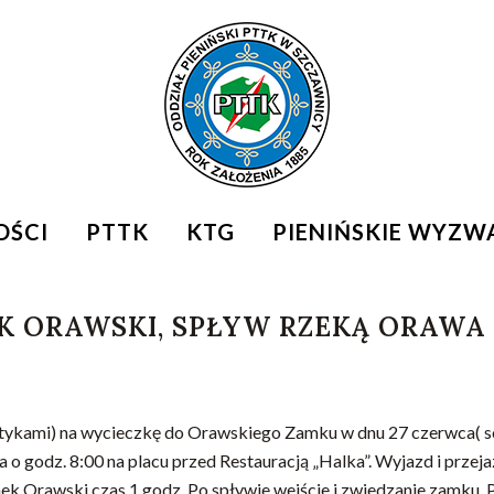
OŚCI
PTTK
KTG
PIENIŃSKIE WYZW
 ORAWSKI, SPŁYW RZEKĄ ORAWA
ykami) na wycieczkę do Orawskiego Zamku w dnu 27 czerwca( so
o godz. 8:00 na placu przed Restauracją „Halka”. Wyjazd i przej
k Orawski czas 1 godz. Po spływie wejście i zwiedzanie zamku. 