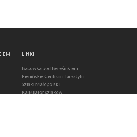
KIEM
LINKI
Bacówka pod Bereśnikiem
Pienińskie Centrum Turystyki
Szlaki Małopolski
Kalkulator szlaków
PTTK
Opłaty PPN
Pliki do pobrania
Polityka prywatności