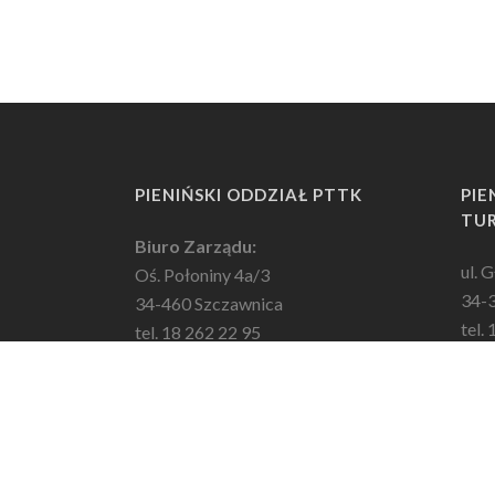
PIENIŃSKI ODDZIAŁ PTTK
PIE
TUR
Biuro Zarządu:
ul. 
Oś. Połoniny 4a/3
34-
34-460 Szczawnica
tel.
tel. 18 262 22 95
Od p
NIP: 7350012349
w go
REGON: 49000771000000
w se
Godziny otwarcia:
e-ma
wtorek: 11:00-16:00
środa, czwartek, piątek: 8:30-13:30