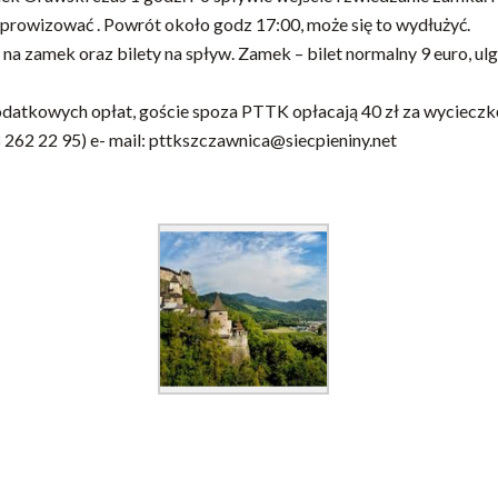
prowizować . Powrót około godz 17:00, może się to wydłużyć.
na zamek oraz bilety na spływ. Zamek – bilet normalny 9 euro, ulg
odatkowych opłat, goście spoza PTTK opłacają 40 zł za wycieczk
 262 22 95) e- mail: pttkszczawnica@siecpieniny.net