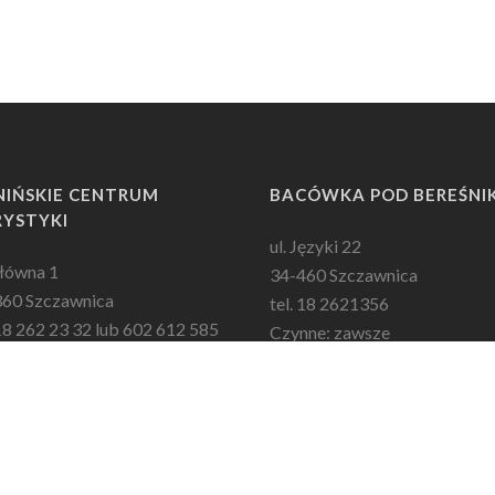
NIŃSKIE CENTRUM
BACÓWKA POD BEREŚNI
YSTYKI
ul. Języki 22
Główna 1
34-460 Szczawnica
360 Szczawnica
tel. 18 2621356
 18 262 23 32 lub 602 612 585
Czynne: zawsze
oniedziałku do soboty:
e-mail: beresnik@wp.pl
dz. 8:00 – 16:00
zonie godz. 8:00 – 20:00
il: biuropct@op.pl